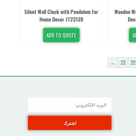
Silent Wall Clock with Pendulum for
Wooden Wa
Home Decor JT23139
Dec
ADD TO QUOTE
A
←
23
22
اشترك