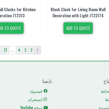
ll Clocks for Kitchen
Black Clock for Living Room Wall
oration JT2313
Decoration with Light JT23174
DD TO QUOTE
ADD TO QUOTE
21
4
3
2
…
1
اج
تابعنا
حائط
فيسبوك
ئط
انستغرام
لشموع
موقع YouTube