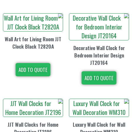
Wall Art for Living Room JJT
Clock Black T2820A
Decorative Wa
Bedroom Inte
JT20
ADD TO QUOTE
ADD TO
JJT Wall Clocks for Home
Luxury Wall C
Decoration JT2196
Decorati