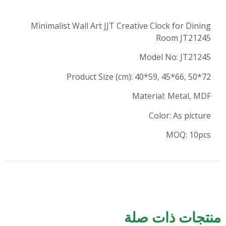
Minimalist Wall Art JJT Creative Clock
Roo
Model N
Product Size (cm): 40*59, 4
Material: 
Color:
M
ات صلة