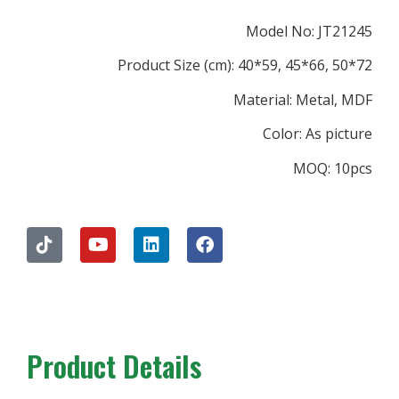
Model N
Product Size (cm): 40*59, 4
Material: 
Color:
M
Product Details