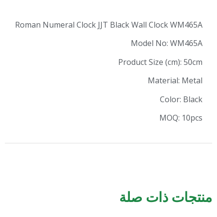
Roman Numeral Clock JJT Black Wall Cl
Model N
Product Size
Mate
C
M
ات صلة