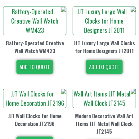
Battery-Operated Creative
JJT Luxury Lar
Wall Watch WM423
for Home Desi
ADD TO QUOTE
ADD TO
JJT Wall Clocks for Home
Modern Decora
Decoration JT2196
Items JJT Met
JT2