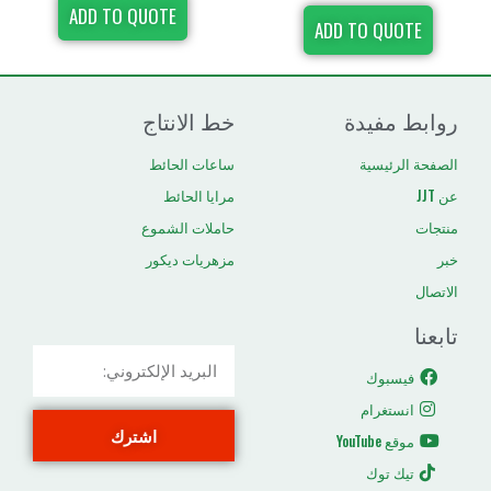
ADD TO QUOTE
ADD TO
دة
خط الانتاج
ية
ساعات الحائط
مرايا الحائط
حاملات الشموع
مزهريات ديكور
م
اشترك
ك