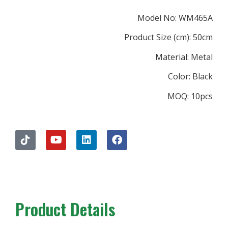
Model N
Product Size
Mate
C
M
Product Details