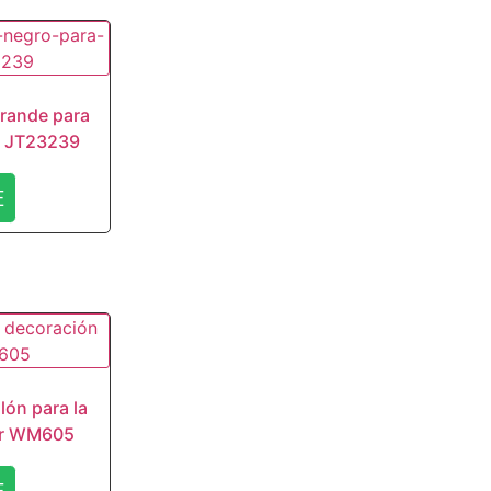
grande para
r JT23239
E
lón para la
ar WM605
E