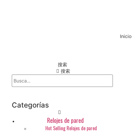
Inicio
搜索
搜索
Categorías
Menú
Relojes de pared
principal
Hot Selling Relojes de pared