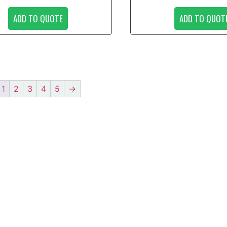
ADD TO QUOTE
ADD TO QUOT
1
2
3
4
5
→