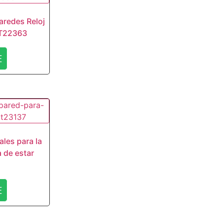
aredes Reloj
JT22363
E
ales para la
a de estar
E