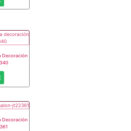
a Decoración
3340
E
a Decoración
2361