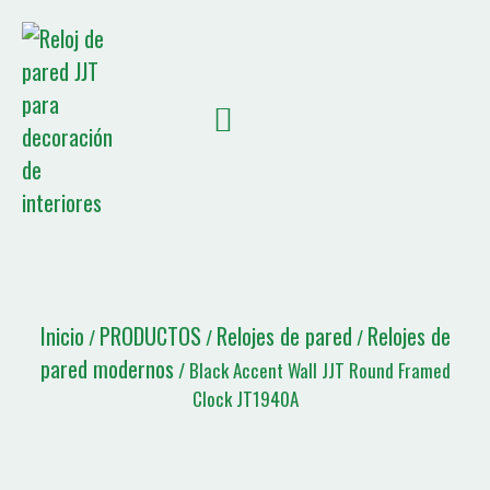
SOBRE NOSOTROS
NOTICIAS JJT
Lista de citas
Inicio
PRODUCTOS
Relojes de pared
Relojes de
/
/
/
pared modernos
/ Black Accent Wall JJT Round Framed
Clock JT1940A