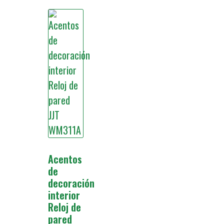
Acentos
de
decoración
interior
Reloj de
pared