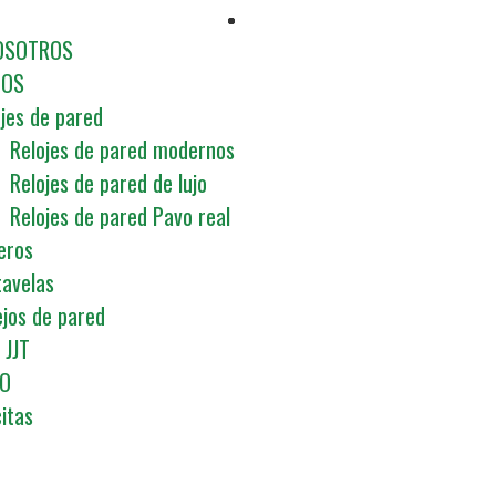
OSOTROS
TOS
jes de pared
Relojes de pared modernos
Relojes de pared de lujo
Relojes de pared Pavo real
eros
tavelas
ejos de pared
 JJT
O
citas