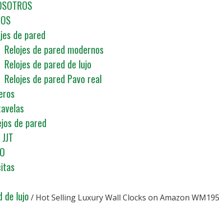
OSOTROS
TOS
jes de pared
Relojes de pared modernos
Relojes de pared de lujo
Relojes de pared Pavo real
eros
tavelas
ejos de pared
 JJT
O
citas
 de lujo
/ Hot Selling Luxury Wall Clocks on Amazon WM19