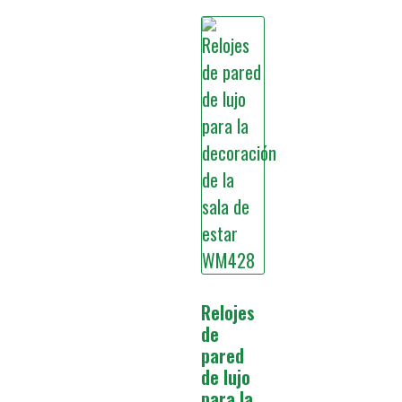
Relojes
de
pared
de lujo
para la