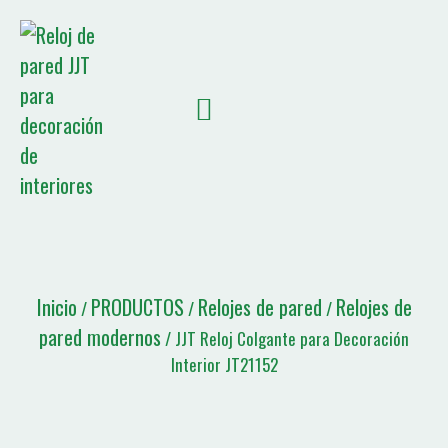
SOBRE NOSOTROS
NOTICIAS JJT
Lista de citas
Inicio
PRODUCTOS
Relojes de pared
Relojes de
/
/
/
pared modernos
/ JJT Reloj Colgante para Decoración
Interior JT21152