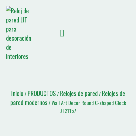
SOBRE NOSOTROS
NOTICIAS JJT
Lista de citas
Inicio
PRODUCTOS
Relojes de pared
Relojes de
/
/
/
pared modernos
/ Wall Art Decor Round C-shaped Clock
JT21157