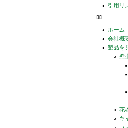
引用リ
ホーム
会社概
製品を
壁
花
キ
ウ