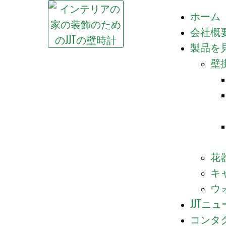
ホーム
会社概
製品を
壁
花
キ
ウ
JJTニ
コンタ