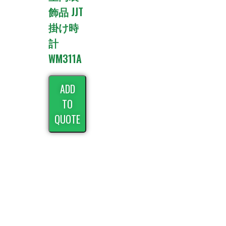
飾品 JJT
掛け時
計
WM311A
ADD
TO
QUOTE