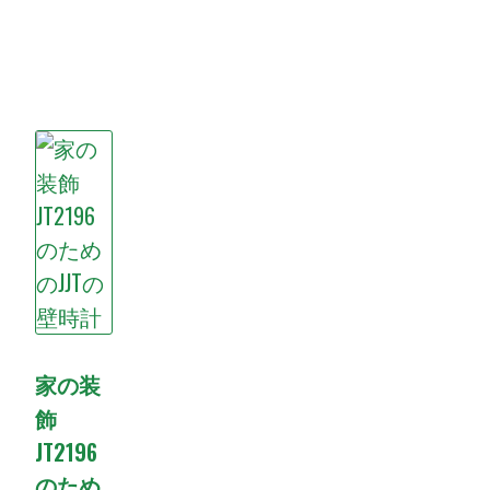
家の装
飾
JT2196
のため