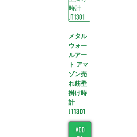
メタル
ウォー
ルアー
ト アマ
ゾン売
れ筋壁
掛け時
計
JT1301
ADD