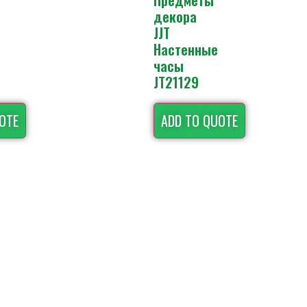
Предметы
декора
JJT
Настенные
часы
JT21129
OTE
ADD TO QUOTE