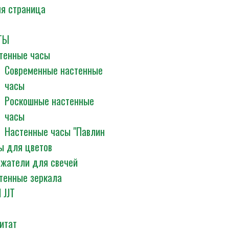
я страница
ТЫ
тенные часы
Современные настенные
часы
Роскошные настенные
часы
Настенные часы "Павлин
ы для цветов
жатели для свечей
тенные зеркала
 JJT
итат