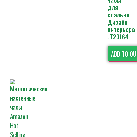
часы
для
спальни
Дизайн
интерьера
JT20164
ADD TO QU