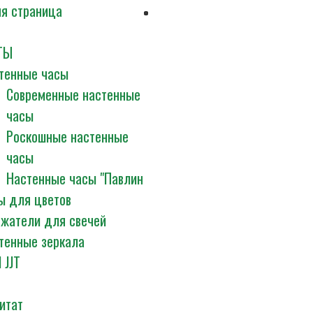
я страница
ТЫ
тенные часы
Современные настенные
часы
Роскошные настенные
часы
Настенные часы "Павлин
ы для цветов
жатели для свечей
тенные зеркала
 JJT
итат