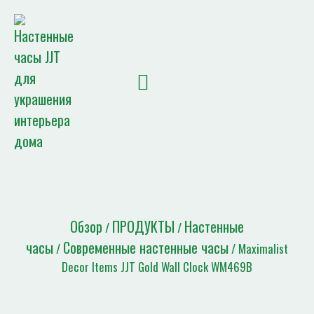
Домашняя страница
НОВОСТИ JJT
Список цитат
Обзор
ПРОДУКТЫ
Настенные
/
/
часы
Современные настенные часы
/
/ Maximalist
Decor Items JJT Gold Wall Clock WM469B