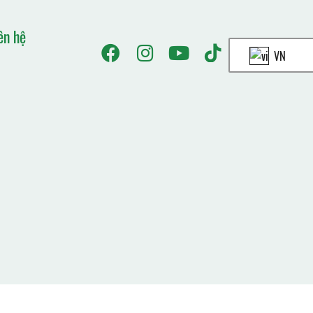
ên hệ
VN