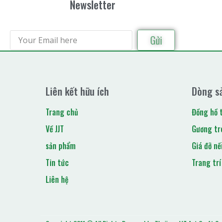
Newsletter
Gửi
Liên kết hữu ích
Dòng s
Trang chủ
Đồng hồ 
Về JJT
Gương tr
sản phẩm
Giá đỡ nế
Tin tức
Trang trí
Liên hệ