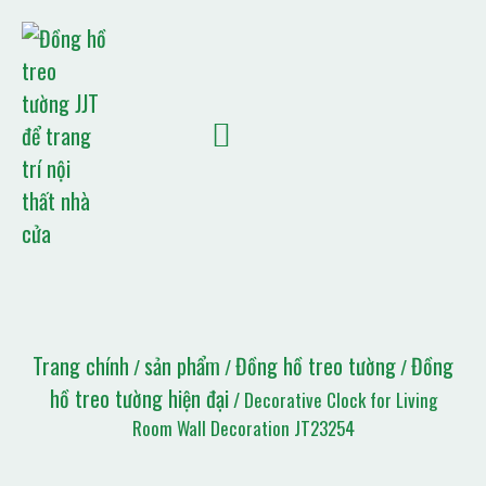
TRANG CHỦ
GIỚI THIỆU
sản phẩm
TIN TỨC JJT
Liên hệ
Danh sách trích dẫn
Trang chính
sản phẩm
Đồng hồ treo tường
Đồng
/
/
/
hồ treo tường hiện đại
/ Decorative Clock for Living
Room Wall Decoration JT23254