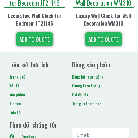
Decorative Wall Clock for
Luxury Wall Clock for Wall
Bedroom JT21146
Decoration WM310
ADD TO QUOTE
ADD TO QUOTE
Liên kết hữu ích
Dòng sản phẩm
Trang chủ
Đồng hồ treo tường
Về JJT
Gương treo tường
sản phẩm
Giá đỡ nến
Tin tức
Trang trí bình hoa
Liên hệ
Theo dõi chúng tôi
Facebook