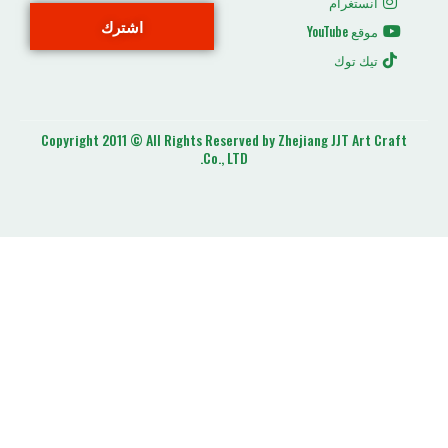
م
اشترك
ك
Copyright 2011 © All Rights Reserved by Zhejiang J
Co., LTD.