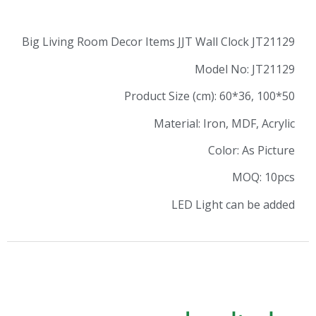
Big Living Room Decor Items JJT Wall Clo
Model N
Product Size (cm): 60
Material: Iron, M
Color:
M
LED Light ca