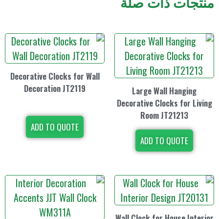
ات صلة
Decorative Clocks for Wall
Decoration JT2119
Large Wal
Decorative Clo
Room J
ADD TO QUOTE
ADD TO
Wall Clock for 