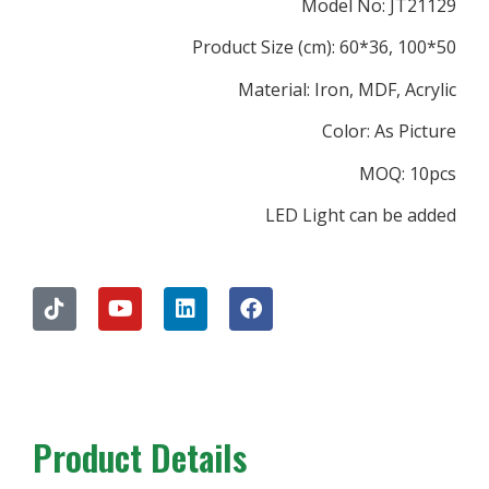
Model N
Product Size (cm): 60
Material: Iron, M
Color:
M
LED Light ca
Product Details