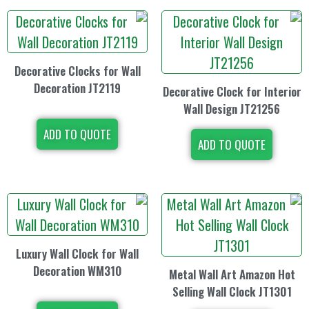
Decorative Clocks for Wall
Decoration JT2119
Decorative Cloc
Wall Desig
ADD TO QUOTE
ADD TO
Luxury Wall Clock for Wall
Decoration WM310
Metal Wall Ar
Selling Wall 