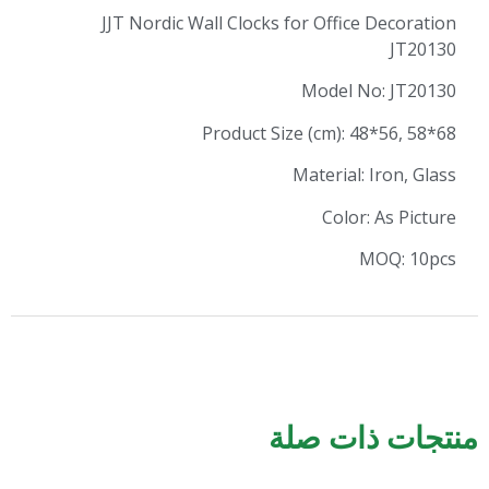
JJT Nordic Wall Clocks for Office
Model N
Product Size (cm): 4
Material: 
Color:
M
ات صلة