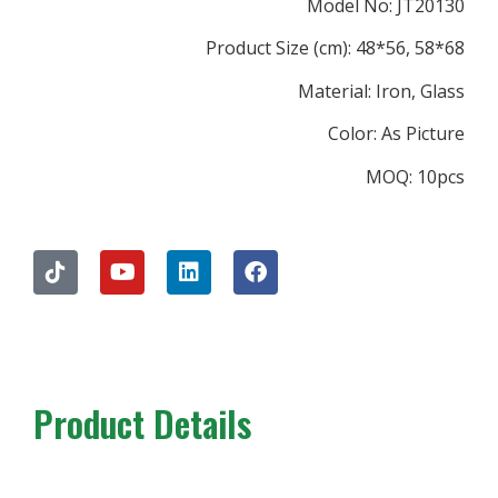
Model N
Product Size (cm): 4
Material: 
Color:
M
Product Details