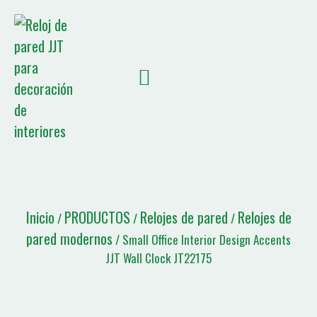
SOBRE NOSOTROS
NOTICIAS JJT
Lista de citas
Inicio
PRODUCTOS
Relojes de pared
Relojes de
/
/
/
pared modernos
/ Small Office Interior Design Accents
JJT Wall Clock JT22175