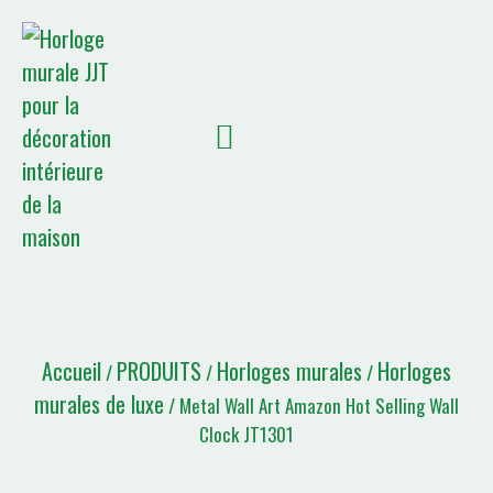
À PROPOS DE NOUS
Liste de devis
Accueil
PRODUITS
Horloges murales
Horloges
/
/
/
murales de luxe
/ Metal Wall Art Amazon Hot Selling Wall
Clock JT1301