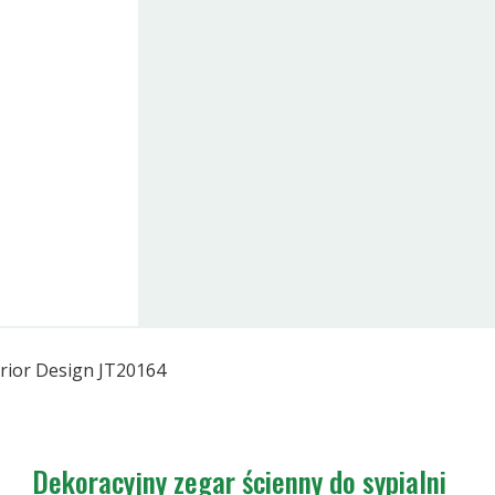
erior Design JT20164
Dekoracyjny zegar ścienny do sypialni