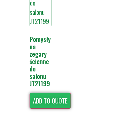
Pomysły
na
zegary
ścienne
do
salonu
JT21199
ADD TO QUOTE