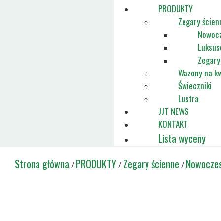
PRODUKTY
Zegary ścien
Nowocz
Luksus
Zegary
Wazony na kw
Świeczniki
Lustra
JJT NEWS
KONTAKT
Lista wyceny
Strona główna
PRODUKTY
Zegary ścienne
Nowoczes
/
/
/