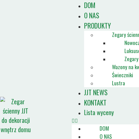
DOM
O NAS
PRODUKTY
Zegary ścien
Nowocz
Luksus
Zegary
Wazony na kw
Świeczniki
Lustra
JJT NEWS
KONTAKT
Lista wyceny
DOM
O NAS