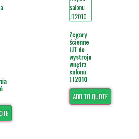
Zegary
ścienne
JJT do
wystroju
wnętrz
salonu
JT2010
nia
ń
ADD TO QUOTE
OTE