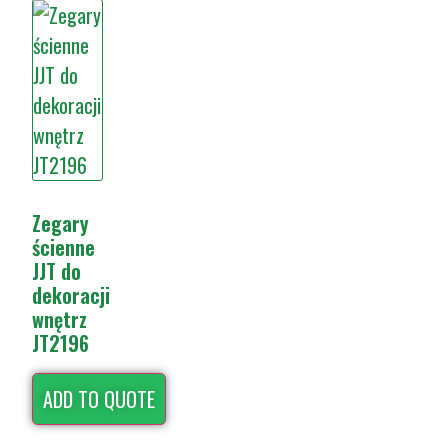
Zegary
ścienne
JJT do
dekoracji
wnętrz
JT2196
ADD TO QUOTE