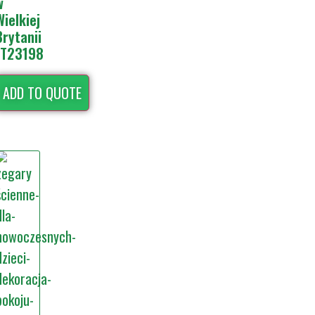
w
Wielkiej
Brytanii
JT23198
ADD TO QUOTE