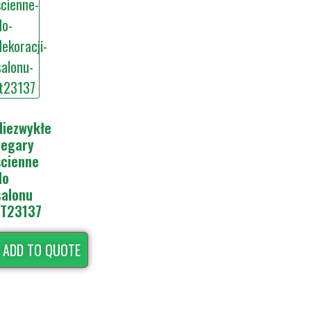
Niezwykłe
zegary
ścienne
do
salonu
JT23137
ADD TO QUOTE