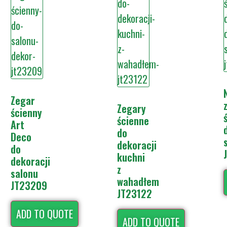
Zegar
Zegary
ścienny
ścienne
Art
do
Deco
dekoracji
do
kuchni
dekoracji
z
salonu
wahadłem
JT23209
JT23122
ADD TO QUOTE
ADD TO QUOTE