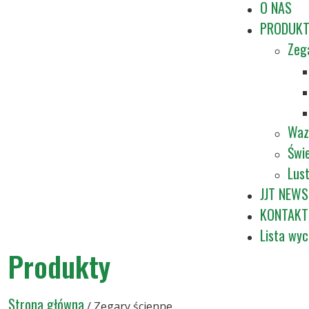
O NAS
PRODUK
Zeg
Waz
Świe
Lus
JJT NEWS
KONTAKT
Lista wy
Produkty
Strona główna
/ Zegary ścienne