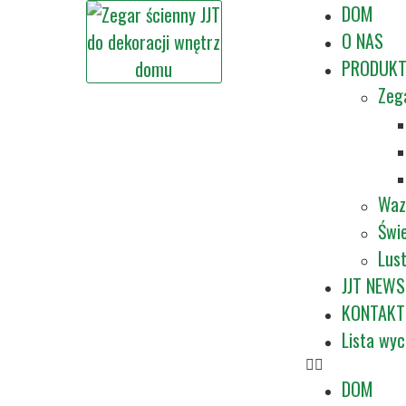
DOM
O NAS
PRODUK
Zeg
Waz
Świe
Lus
JJT NEWS
KONTAKT
Lista wy
DOM