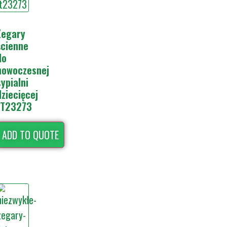
Zegary
ścienne
do
nowoczesnej
sypialni
dziecięcej
JT23273
ADD TO QUOTE