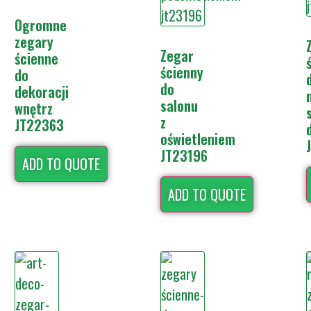
Ogromne
zegary
Zegar
ścienne
ścienny
do
do
dekoracji
salonu
wnętrz
z
JT22363
oświetleniem
JT23196
ADD TO QUOTE
ADD TO QUOTE