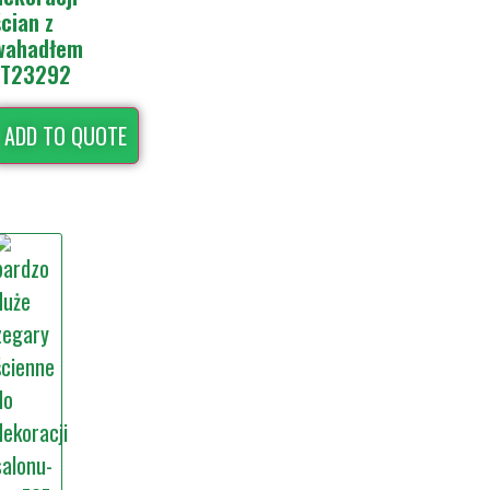
ścian z
wahadłem
JT23292
ADD TO QUOTE