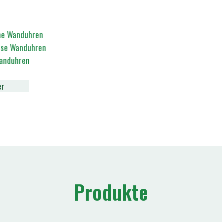
e Wanduhren
öse Wanduhren
anduhren
er
Produkte