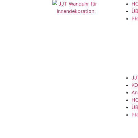
H
ÜB
P
JJ
KO
An
H
ÜB
P