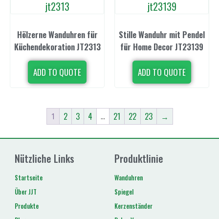
Hölzerne Wanduhren für
Stille Wanduhr mit Pendel
Küchendekoration JT2313
für Home Decor JT23139
ADD TO QUOTE
ADD TO QUOTE
2
3
4
21
22
23
→
1
...
Nützliche Links
Produktlinie
Startseite
Wanduhren
Über JJT
Spiegel
Produkte
Kerzenständer