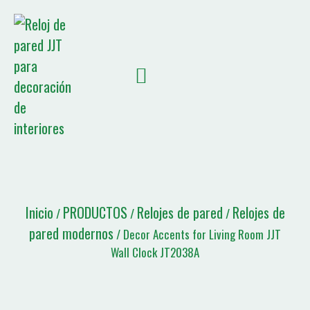
SOBRE NOSOTROS
NOTICIAS JJT
Lista de citas
Inicio
PRODUCTOS
Relojes de pared
Relojes de
/
/
/
pared modernos
/ Decor Accents for Living Room JJT
Wall Clock JT2038A