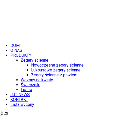
跳
到
内
容
DOM
O NAS
PRODUKTY
Zegary ścienne
Nowoczesne zegary ścienne
Luksusowe zegary ścienne
Zegary ścienne z pawiem
Wazony na kwiaty
Świeczniki
Lustra
JJT NEWS
KONTAKT
Lista wyceny
菜单