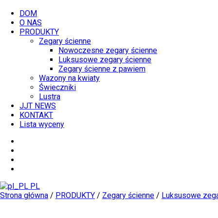
DOM
O NAS
PRODUKTY
Zegary ścienne
Nowoczesne zegary ścienne
Luksusowe zegary ścienne
Zegary ścienne z pawiem
Wazony na kwiaty
Świeczniki
Lustra
JJT NEWS
KONTAKT
Lista wyceny
PL
Strona główna
/
PRODUKTY
/
Zegary ścienne
/
Luksusowe zega