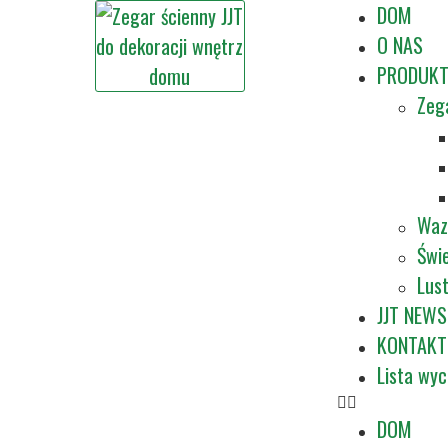
DOM
O NAS
PRODUK
Zeg
Waz
Świe
Lus
JJT NEWS
KONTAKT
Lista wy
DOM