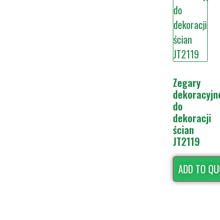
Zegary
dekoracyjn
do
dekoracji
ścian
JT2119
ADD TO QU