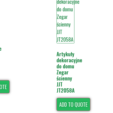
e
Artykuły
dekoracyjne
do domu
Zegar
ścienny
JJT
OTE
JT2058A
ADD TO QUOTE