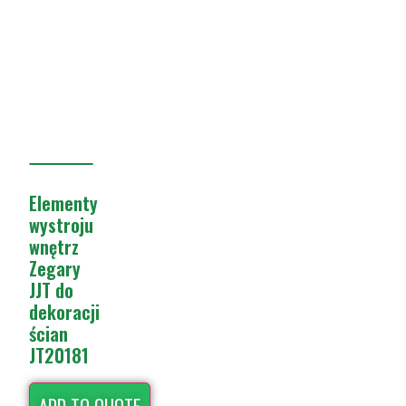
Elementy
wystroju
wnętrz
Zegary
JJT do
dekoracji
ścian
JT20181