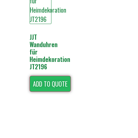
JJT
Wanduhren
für
Heimdekoration
JT2196
ADD TO QUOTE