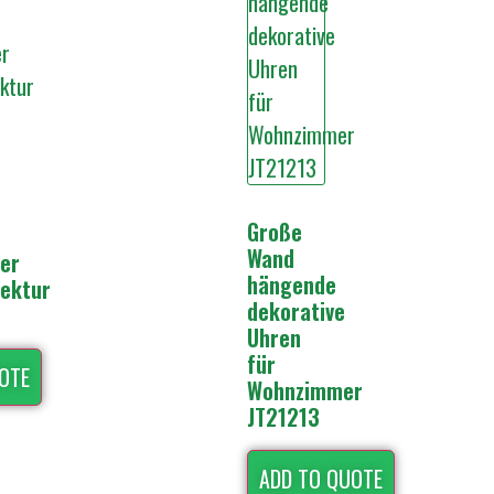
Große
Wand
er
hängende
tektur
dekorative
Uhren
für
OTE
Wohnzimmer
JT21213
ADD TO QUOTE