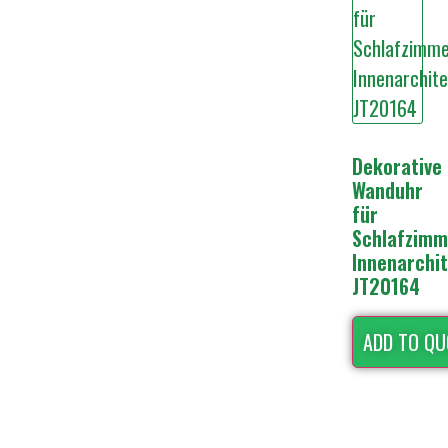
Dekorative
Wanduhr
für
Schlafzimm
Innenarchi
JT20164
ADD TO QU