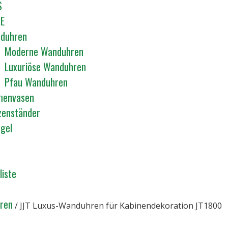
S
E
duhren
Moderne Wanduhren
Luxuriöse Wanduhren
Pfau Wanduhren
menvasen
zenständer
egel
liste
ren
/ JJT Luxus-Wanduhren für Kabinendekoration JT1800