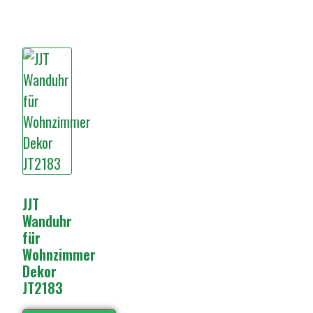
JJT
Wanduhr
für
Wohnzimmer
Dekor
JT2183