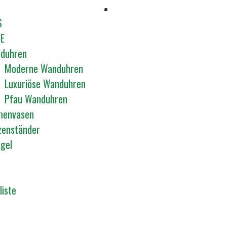
S
E
duhren
Moderne Wanduhren
Luxuriöse Wanduhren
Pfau Wanduhren
menvasen
zenständer
egel
liste